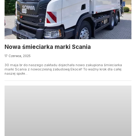
Nowa śmieciarka marki Scania
17 Czerwca, 2025
30 maja br do naszego zakładu dojechała nowo zakupiona śmieciarka
marki Scania z nowoczesną zabudową Ekocel! To ważny krok dla całej
naszej społe...