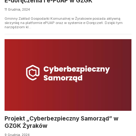
E-doręczenia i e-PUAP w GZGK
11 Grudnia, 2024
Gminny Zakład Gospodarki Komunalnej w Żyrakowie posiada aktywną
skrzynkę na platformie ePUAP oraz w systemie e-Doręczeń. Dzięki tym
narzędziom kl...
Projekt „Cyberbezpieczny Samorząd” w
GZGK Żyraków
9 Grudnia, 2024