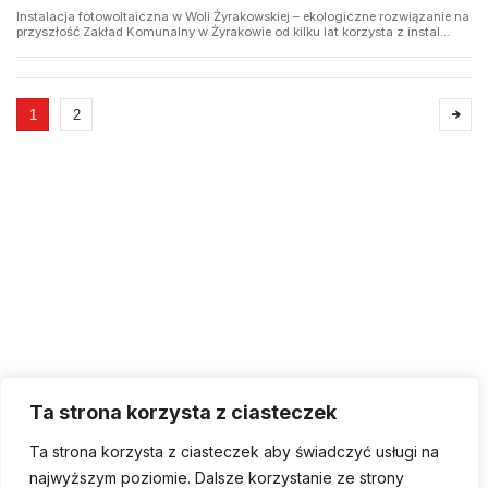
Instalacja fotowoltaiczna w Woli Żyrakowskiej – ekologiczne rozwiązanie na
przyszłość Zakład Komunalny w Żyrakowie od kilku lat korzysta z instal...
1
2
Gminny Zakład Gospodarki Komunalnej w Żyrakowie
Ta strona korzysta z ciasteczek
39-204 Żyraków 74A
14 68 22 638, 14 65 84 638
Ta strona korzysta z ciasteczek aby świadczyć usługi na
biuro@gzgkzyrakow.pl
najwyższym poziomie. Dalsze korzystanie ze strony