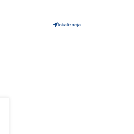
14 68 22 638, 14 65 84 638
biuro@gzgkzyrakow.pl
lokalizacja