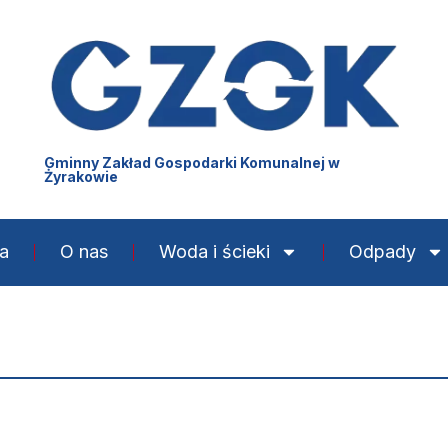
Gminny Zakład Gospodarki Komunalnej w
Żyrakowie
ta
O nas
Woda i ścieki
Odpady
39-204 Żyraków 74A